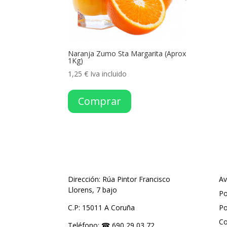
Naranja Zumo Sta Margarita (Aprox
1Kg)
1,25
€
Iva incluido
Comprar
Dirección: Rúa Pintor Francisco
Av
Llorens, 7 bajo
Po
C.P: 15011 A Coruña
Po
Co
Teléfono: ☎ 690 29 03 72