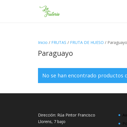
Inicio
/
FRUTAS
/
FRUTA DE HUESO
/ Paraguay
Paraguayo
No se han encontrado productos qu
Dirección: Rúa Pintor Francisco
Av
Llorens, 7 bajo
Po