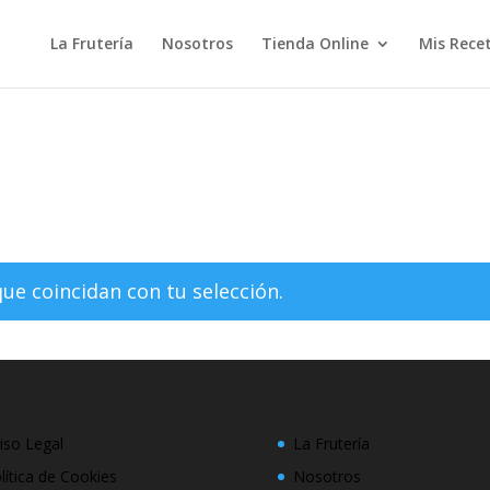
La Frutería
Nosotros
Tienda Online
Mis Rece
o
e coincidan con tu selección.
iso Legal
La Frutería
lítica de Cookies
Nosotros