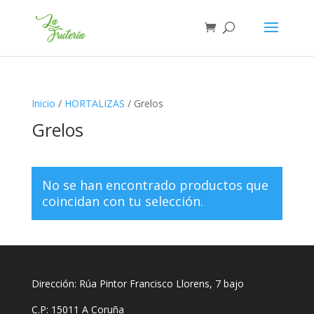
Inicio
/
HORTALIZAS
/ Grelos
Grelos
No se han encontrado productos que
coincidan con tu selección.
Dirección: Rúa Pintor Francisco Llorens, 7 bajo
C.P: 15011 A Coruña