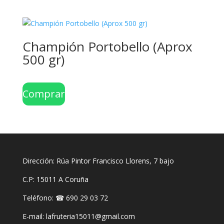
Champión Portobello (Aprox
500 gr)
Comprar
Dirección: Rúa Pintor Francisco Llorens, 7 bajo
C.P: 15011 A Coruña
Teléfono: ☎ 690 29 03 72
E-mail: lafruteria15011@gmail.com