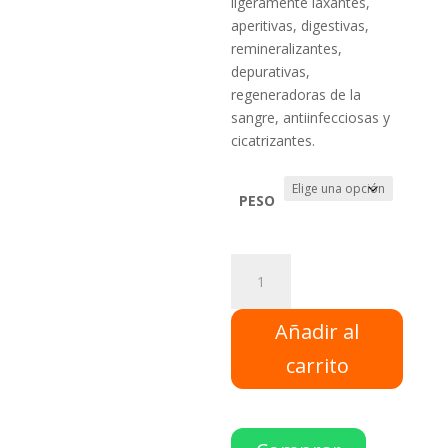
ligeramente laxantes,
aperitivas, digestivas,
remineralizantes,
depurativas,
regeneradoras de la
sangre, antiinfecciosas y
cicatrizantes.
PESO
Apio
(Aprox
250
Añadir al
gr)
cantidad
carrito